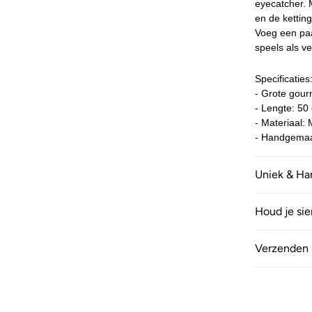
eyecatcher. 
en de ketting
Voeg een paa
speels als ver
Specificaties
- Grote gour
- Lengte: 50
- Materiaal:
- Handgemaa
Uniek & H
Houd je si
Verzenden 