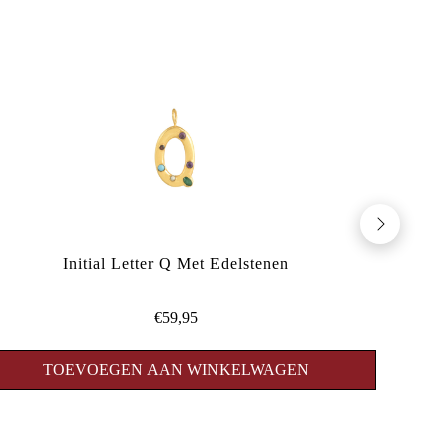
Initial Letter Q Met Edelstenen
Pre-O
€59,95
TOEVOEGEN AAN WINKELWAGEN