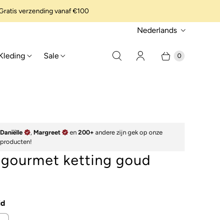
ratis verzending vanaf €100
t
Nederlands
a
Kleding
Sale
0
a
l
Daniëlle
,
Margreet
en
200+
andere zijn gek op onze
producten!
 gourmet ketting goud
id