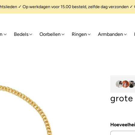
slieden ✓ Op werkdagen voor 15.00 besteld, zelfde dag verzonden ✓ G
en
Bedels
Oorbellen
Ringen
Armbanden
grote
Hoeveelhe