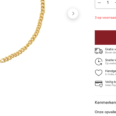
3 op voorraa
Gratis 
Boven de
Snelle 
Op werkd
Handge
In India,
Veilig 
Ideal, Pa
Kenmerke
Onze opvalle