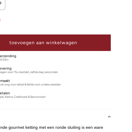
d
toevoegen aan winkelwagen
verzending
 €100+
levering
agen voor 15u besteld, zelfde dag verzonden
maakt
 met oog voor detail & liefde voor unieke sieraden
betalen
ypal, Klarna, Creditcard & Bancontact
n
nde gourmet ketting met een ronde sluiting is een ware