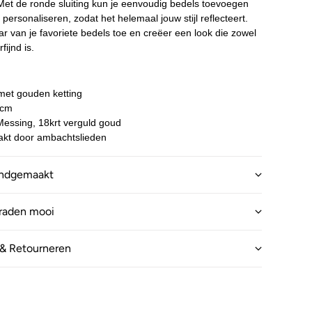
Met de ronde sluiting kun je eenvoudig bedels toevoegen
 personaliseren, zodat het helemaal jouw stijl reflecteert.
r van je favoriete bedels toe en creëer een look die zowel
fijnd is.
:
met gouden ketting
 cm
 Messing, 18krt verguld goud
kt door ambachtslieden
andgemaakt
eraden mooi
& Retourneren