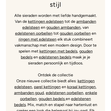
stijl
Alle sieraden worden met liefde handgemaakt.
Van de
kettingen edelsteen
tot de
armbanden
edelsteen
en
gouden armbanden
, van
edelstenen oorbellen
tot
gouden oorbellen
en
ringen met edelsteen
elk stuk combineert
vakmanschap met een modern design. Door te
spelen met
kettingen met bedels
,
gouden
bedels
en
edelstenen bedels
maak je je
sieraden persoonlijk en tijdloos.
Ontdek de collectie
Onze nieuwe collectie biedt alles:
kettingen
edelsteen
,
parel kettingen
en
koraal kettingen
,
armbanden goud
,
edelstenen oorbellen,
enkele
oorbellen,
gouden bedels
en
edelstenen
bedels
. Mix, match en stapel naar hartenlust en
creëer een look die helemaal bij jou past. Elk