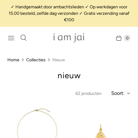
✓ Handgemaakt door ambachtslieden ✓ Op werkdagen voor
15.00 besteld, zelfde dag verzonden ✓ Gratis verzending vanaf
€100
0
Home
Collecties
Nieuw
nieuw
Soort:
62 producten