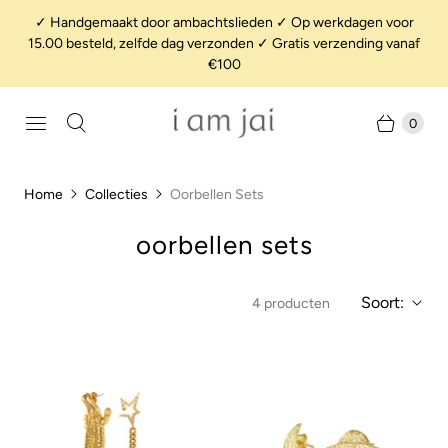
✓ Handgemaakt door ambachtslieden ✓ Op werkdagen voor
15.00 besteld, zelfde dag verzonden ✓ Gratis verzending vanaf
€100
0
Home
Collecties
Oorbellen Sets
oorbellen sets
Soort:
4 producten