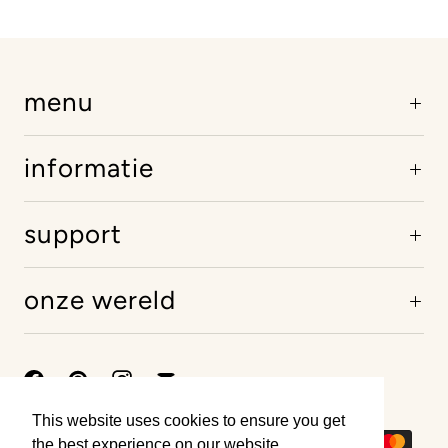
menu
informatie
support
onze wereld
This website uses cookies to ensure you get
This website uses cookies to ensure you get
the best experience on our website.
the best experience on our website.