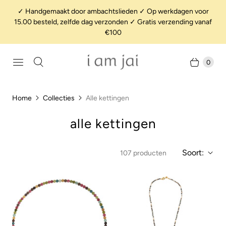
✓ Handgemaakt door ambachtslieden ✓ Op werkdagen voor
15.00 besteld, zelfde dag verzonden ✓ Gratis verzending vanaf
€100
0
Home
Collecties
Alle kettingen
alle kettingen
Soort:
107 producten