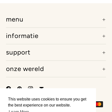
menu
informatie
support
onze wereld
This website uses cookies to ensure you get
This website uses cookies to ensure you get
the best experience on our website.
the best experience on our website.
Learn More
Learn More