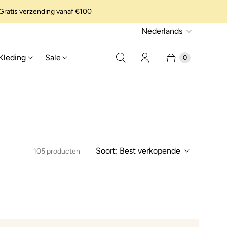
ratis verzending vanaf €100
t
Nederlands
a
Kleding
Sale
0
a
l
Soort:
Best verkopende
105 producten