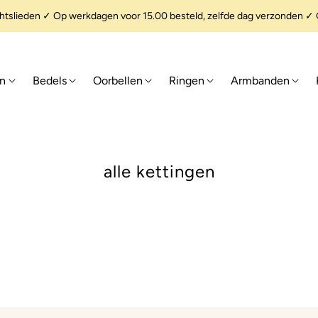
slieden ✓ Op werkdagen voor 15.00 besteld, zelfde dag verzonden ✓ G
en
Bedels
Oorbellen
Ringen
Armbanden
alle kettingen