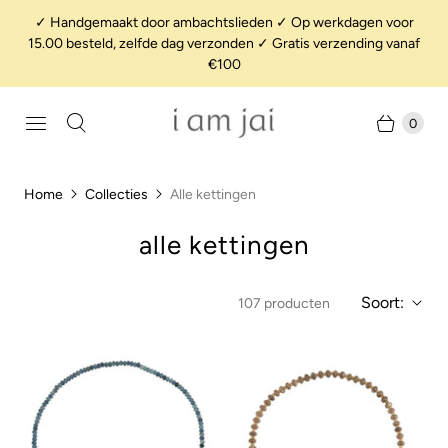
✓ Handgemaakt door ambachtslieden ✓ Op werkdagen voor
15.00 besteld, zelfde dag verzonden ✓ Gratis verzending vanaf
€100
0
Home
Collecties
Alle kettingen
alle kettingen
Soort:
107 producten