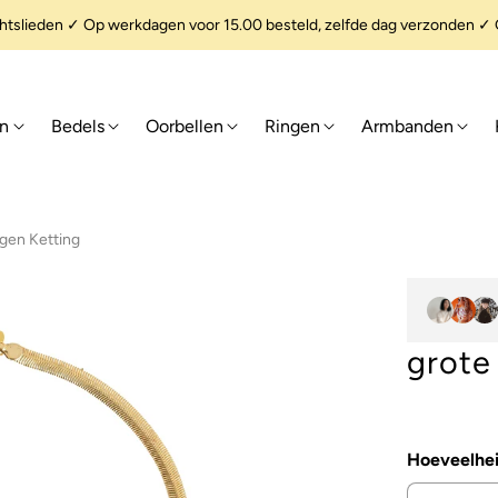
slieden ✓ Op werkdagen voor 15.00 besteld, zelfde dag verzonden ✓ G
en
Bedels
Oorbellen
Ringen
Armbanden
gen Ketting
grote
Hoeveelhe