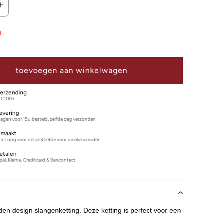
d
toevoegen aan winkelwagen
verzending
 €100+
levering
agen voor 15u besteld, zelfde dag verzonden
maakt
 met oog voor detail & liefde voor unieke sieraden
betalen
ypal, Klarna, Creditcard & Bancontact
n
uden design slangenketting. Deze ketting is perfect voor een