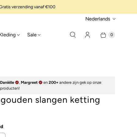
ratis verzending vanaf €100
t
Nederlands
a
Kleding
Sale
0
a
l
Daniëlle
,
Margreet
en
200+
andere zijn gek op onze
producten!
 gouden slangen ketting
id