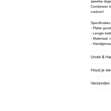
speelse dagel
Combineer he
creëren!
Specificaties
- Platte gou
- Lengte ket
- Materiaal:
- Handgemaa
Uniek & H
Houd je si
Verzenden 