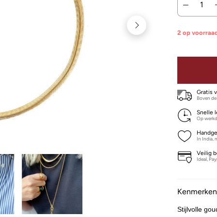
2 op voorraa
Gratis 
Boven de
Snelle 
Op werkd
Handge
In India,
Veilig 
Ideal, Pa
Kenmerke
Stijlvolle go