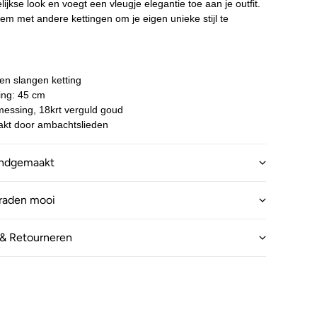
ijkse look en voegt een vleugje elegantie toe aan je outfit.
m met andere kettingen om je eigen unieke stijl te
:
den slangen ketting
ting: 45 cm
 messing, 18krt verguld goud
kt door ambachtslieden
andgemaakt
eraden mooi
& Retourneren