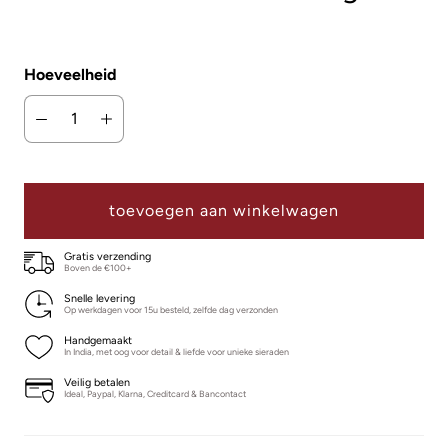
Hoeveelheid
toevoegen aan winkelwagen
Gratis verzending
Boven de €100+
Snelle levering
Op werkdagen voor 15u besteld, zelfde dag verzonden
Handgemaakt
In India, met oog voor detail & liefde voor unieke sieraden
Veilig betalen
Ideal, Paypal, Klarna, Creditcard & Bancontact