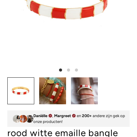
Daniëlle
,
Margreet
en
200+
andere zijn gek op
onze producten!
rood witte emaille bangle