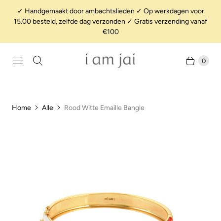
✓ Handgemaakt door ambachtslieden ✓ Op werkdagen voor
15.00 besteld, zelfde dag verzonden ✓ Gratis verzending vanaf
€100
0
Home
Alle
Rood Witte Emaille Bangle