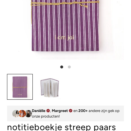
Daniëlle
,
Margreet
en
200+
andere zijn gek op
onze producten!
notitieboekje streep paars