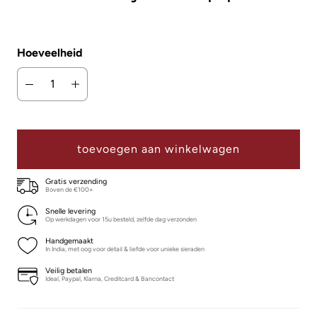
Hoeveelheid
toevoegen aan winkelwagen
Gratis verzending
Boven de €100+
Snelle levering
Op werkdagen voor 15u besteld, zelfde dag verzonden
Handgemaakt
In India, met oog voor detail & liefde voor unieke sieraden
Veilig betalen
Ideal, Paypal, Klarna, Creditcard & Bancontact