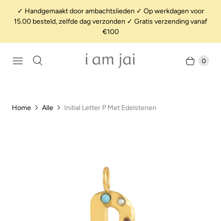
✓ Handgemaakt door ambachtslieden ✓ Op werkdagen voor
15.00 besteld, zelfde dag verzonden ✓ Gratis verzending vanaf
€100
0
Home
Alle
Initial Letter P Met Edelstenen