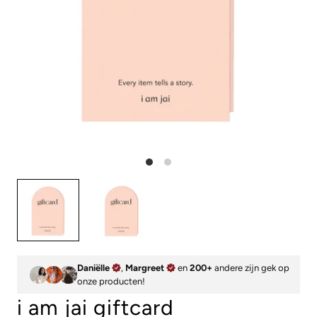
Daniëlle
,
Margreet
en
200+
andere zijn gek op
onze producten!
i am jai giftcard