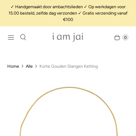
✓ Handgemaakt door ambachtslieden ✓ Op werkdagen voor
15.00 besteld, zelfde dag verzonden ✓ Gratis verzending vanaf
€100
0
Home
Alle
Korte Gouden Slangen Ketting