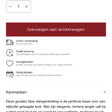
toevoegen aan winkelwagen
Gratis verzending
Boven de €100+
Snelle levering
Op werkdagen voor 15u besteld, zelfde dag verzonden
Handgemaakt
In India, met oog voor detail & liefde voor unieke sieraden
Veilig betalen
Ideal, Paypal, Klarna, Creditcard & Bancontact
Kenmerken
Deze gouden fijne slangenketting is de perfecte basis voor een
stijlvolle gelaagde look. Met zijn elegante, kortere lengte valt hij
subtiel rond de hals en voegt hij een verfijnde, moderne touch