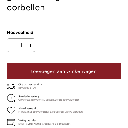
oorbellen
Hoeveelheid
toevoegen aan winkelwagen
Gratis verzending
Boven de €100+
Snelle levering
Op werkdagen voor 15u besteld, zelfde dag verzonden
Handgemaakt
In India, met oog voor detail & liefde voor unieke sieraden
Veilig betalen
Ideal, Paypal, Klarna, Creditcard & Bancontact