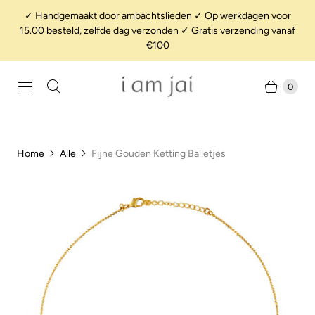
✓ Handgemaakt door ambachtslieden ✓ Op werkdagen voor
15.00 besteld, zelfde dag verzonden ✓ Gratis verzending vanaf
€100
0
Home
Alle
Fijne Gouden Ketting Balletjes