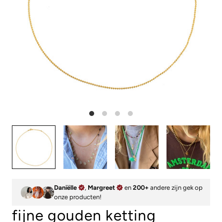
Daniëlle
,
Margreet
en
200+
andere zijn gek op
onze producten!
fijne gouden ketting