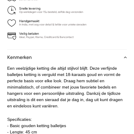
Snelle levering
Op werkdagen voor 15u besteld, zelfde dag verzonden
Handgemaakt
In India, met oog voor detail & liefde voor unieke sieraden
Veilig betalen
Ideal, Paypal, Klarna, Creditcard & Bancontact
Kenmerken
Een veelzijdige ketting die altijd stijlvol blijft. Deze verfijnde
balletjes ketting is verguld met 18-karaats goud en vormt de
perfecte basis voor elke look. Draag hem subtiel en
minimalistisch, of combineer met jouw favoriete bedels en
hangers voor een persoonlijke uitstraling. Dankzij de tijdloze
uitstraling is dit een sieraad dat je dag in, dag uit kunt dragen
en eindeloos kunt variëren.
Specificaties:
- Basic gouden ketting balletjes
- Lengte: 45 cm