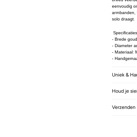
eenvoudig o
armbanden, te
solo draagt.
Specificaties
- Brede gou
- Diameter 
- Materiaal:
- Handgemaa
Uniek & H
Houd je si
Verzenden 