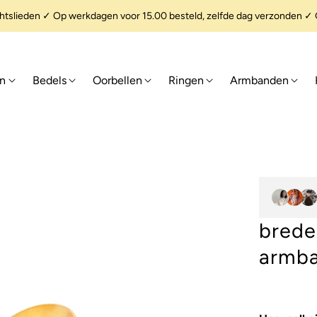
slieden ✓ Op werkdagen voor 15.00 besteld, zelfde dag verzonden ✓ G
en
Bedels
Oorbellen
Ringen
Armbanden
brede
armb