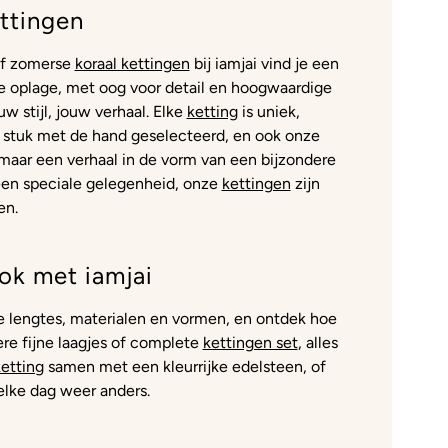
ttingen
f zomerse
koraal kettingen
bij iamjai vind je een
ine oplage, met oog voor detail en hoogwaardige
uw stijl, jouw verhaal. Elke
ketting
is uniek,
 stuk met de hand geselecteerd, en ook onze
, maar een verhaal in de vorm van een bijzondere
een speciale gelegenheid, onze
kettingen
zijn
en.
ok met iamjai
de lengtes, materialen en vormen, en ontdek hoe
re fijne laagjes of complete
kettingen set
, alles
ketting
samen met een kleurrijke edelsteen, of
 elke dag weer anders.