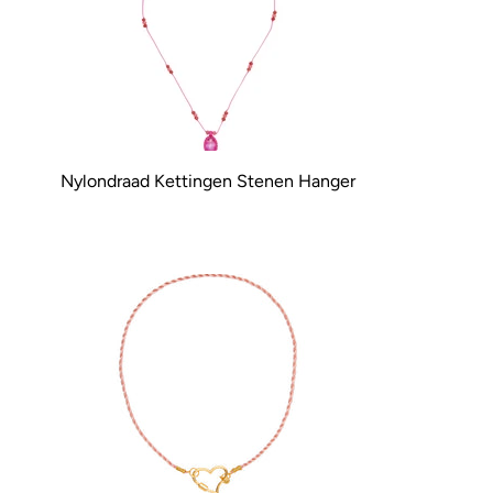
Nylondraad Kettingen Stenen Hanger