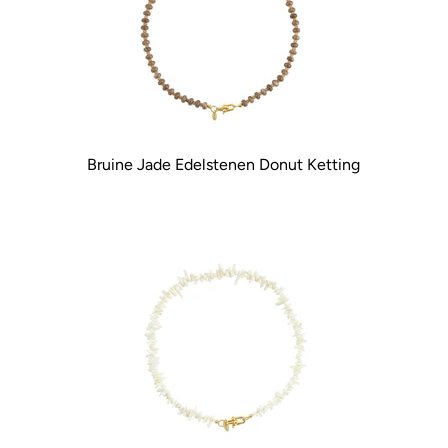
Bruine Jade Edelstenen Donut Ketting