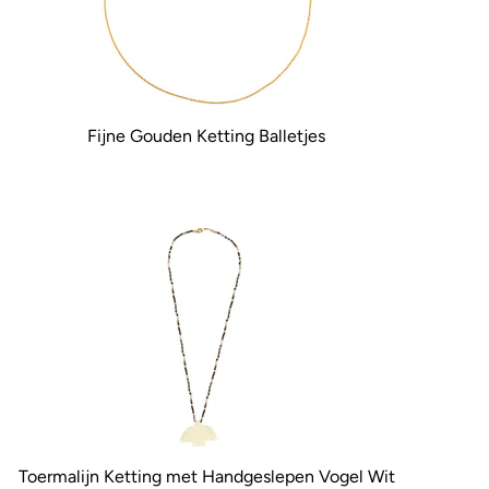
Fijne Gouden Ketting Balletjes
Toermalijn Ketting met Handgeslepen Vogel Wit