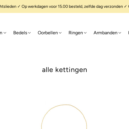
slieden ✓ Op werkdagen voor 15.00 besteld, zelfde dag verzonden ✓ G
en
Bedels
Oorbellen
Ringen
Armbanden
alle kettingen