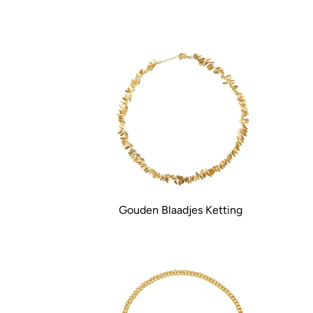
Gouden Blaadjes Ketting