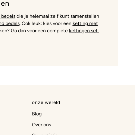
gen
 bedels
die je helemaal zelf kunt samenstellen
d bedels
. Ook leuk: kies voor een
ketting met
pakken? Ga dan voor een complete
kettingen set
onze wereld
Blog
Over ons