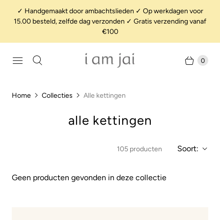
✓ Handgemaakt door ambachtslieden ✓ Op werkdagen voor
15.00 besteld, zelfde dag verzonden ✓ Gratis verzending vanaf
€100
0
Home
Collecties
Alle kettingen
alle kettingen
Soort:
105 producten
Geen producten gevonden in deze collectie