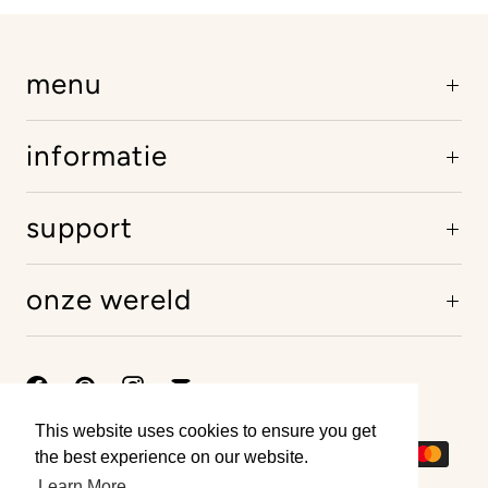
menu
informatie
support
onze wereld
This website uses cookies to ensure you get
This website uses cookies to ensure you get
the best experience on our website.
the best experience on our website.
Learn More
Learn More