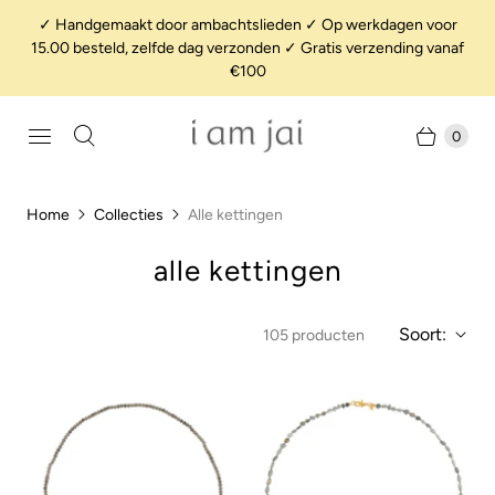
✓ Handgemaakt door ambachtslieden ✓ Op werkdagen voor
15.00 besteld, zelfde dag verzonden ✓ Gratis verzending vanaf
€100
0
Home
Collecties
Alle kettingen
alle kettingen
Soort:
105 producten