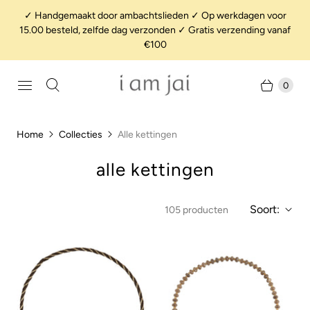
✓ Handgemaakt door ambachtslieden ✓ Op werkdagen voor
15.00 besteld, zelfde dag verzonden ✓ Gratis verzending vanaf
€100
0
Home
Collecties
Alle kettingen
alle kettingen
Soort:
105 producten