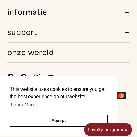
informatie
support
onze wereld
This website uses cookies to ensure you get
This website uses cookies to ensure you get
the best experience on our website.
the best experience on our website.
Learn More
Learn More
Accept
Accept
© 2026
iamjai
. @2025 iamjai Powered by Shopify