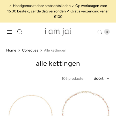
✓ Handgemaakt door ambachtslieden ✓ Op werkdagen voor
15.00 besteld, zelfde dag verzonden ✓ Gratis verzending vanaf
€100
0
Home
Collecties
Alle kettingen
alle kettingen
Soort:
105 producten