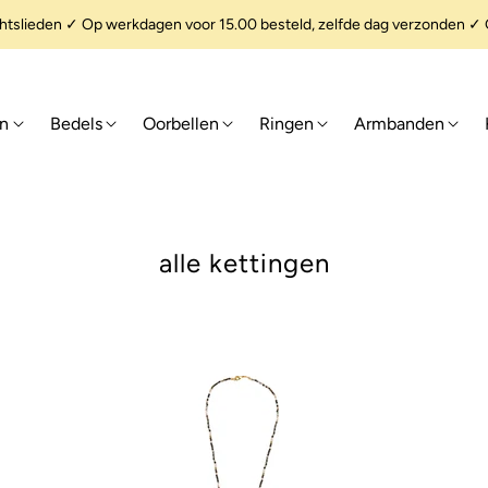
slieden ✓ Op werkdagen voor 15.00 besteld, zelfde dag verzonden ✓ G
en
Bedels
Oorbellen
Ringen
Armbanden
alle kettingen