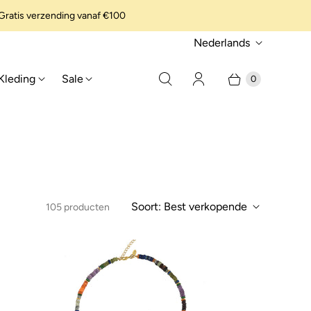
ratis verzending vanaf €100
t
Nederlands
a
Kleding
Sale
0
a
l
Soort:
Best verkopende
105 producten